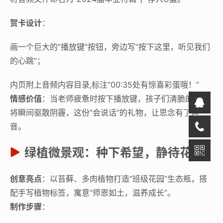
将音频文件命名为“2024届毕业特辑”，存入U盘。
贺卡设计
：
画一个巨大的“播放键”按钮，旁边写“按下这里，听见我们
的心跳”；
内页附上音频内容目录,标注“00:35处有惊喜彩蛋哦！”
情感价值
：当老师疲惫时按下播放键，孩子们清脆的笑声
将瞬间驱散阴霾，这份“会说话”的礼物，让思念有了声
音。
绿植微景观：种下希望，静待花开
创意亮点
：以苔藓、多肉植物打造“班级花园”生态瓶，搭
配手写植物标签，寓意“师恩如土，滋养成长”。
制作步骤
：