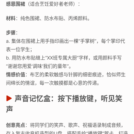
感恩围裙
（适合烹饪爱好者老师）：
材料
：纯色围裙、防水布贴、丙烯颜料。
步骤
：
a. 集体在围裙上用手指印画出一棵“手掌树”，每个掌印代
表一位学生；
b. 用防水布贴缝上“XX班专属大厨”字样，或用颜料手写
“谢谢您用爱‘调味’我们的童年”。
情感价值
：布艺的柔软触感与针脚的细密痕迹，恰似师生
间绵长的情谊，每一次触摸都是心意的传递。
声音记忆盒：按下播放键，听见笑
声
创意亮点
：将同学们的笑声、歌声、祝福语录制成音频，
存入复古收音机造型的U盘，搭配手绘“播放键”贺卡，打造