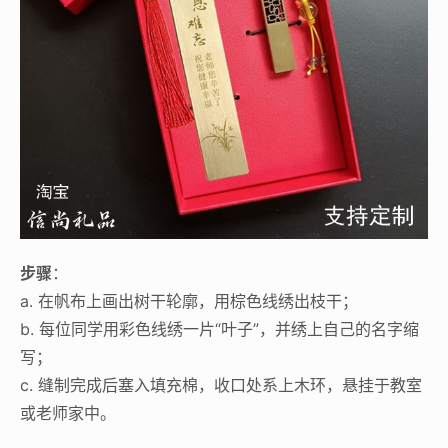
步骤
：
a. 在帆布上画出树干轮廓，用棕色线绣出枝干；
b. 每位同学用彩色线绣一片“叶子”，并绣上自己的名字缩
写；
c. 缝制完成后塞入填充棉，收口处系上木环，悬挂于教室
或老师家中。