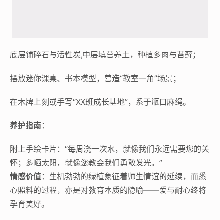
底层铺碎石与活性炭,中层填营养土，种植多肉与苔藓；
摆放迷你课桌、书本模型，营造“教室一角”场景；
在木牌上刻或手写“XX班成长基地”，系于瓶口麻绳。
养护指南
：
附上手绘卡片：“每周浇一次水，就像我们永远需要您的关
怀；多晒太阳，就像您教会我们勇敢发光。”
情感价值
：生机勃勃的绿植象征着师生情谊的延续，而悉
心照料的过程，亦是对教育本质的隐喻——爱与耐心终将
孕育美好。