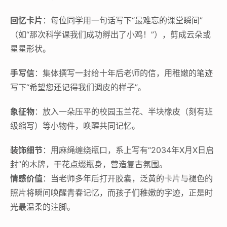
回忆卡片
：每位同学用一句话写下“最难忘的课堂瞬间”
（如“那次科学课我们成功孵出了小鸡！”），剪成云朵或
星星形状。
手写信
：集体撰写一封给十年后老师的信，用稚嫩的笔迹
写下“希望您还记得我们调皮的样子”。
象征物
：放入一朵压平的校园玉兰花、半块橡皮（刻有班
级缩写）等小物件，唤醒共同记忆。
装饰细节
：用麻绳缠绕瓶口，系上写有“2034年X月X日启
封”的木牌，干花点缀瓶身，营造复古氛围。
情感价值
：当老师多年后打开胶囊，泛黄的卡片与褪色的
照片将瞬间唤醒青春记忆，而孩子们稚嫩的字迹，正是时
光最温柔的注脚。