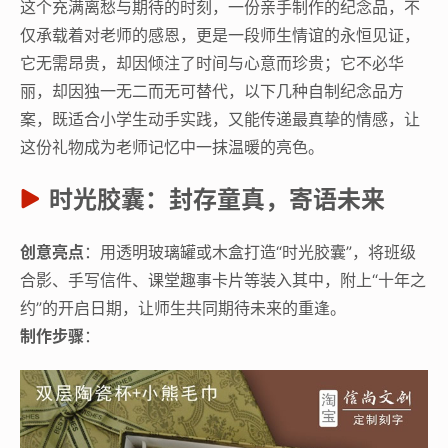
这个充满离愁与期待的时刻，一份亲手制作的纪念品，不
仅承载着对老师的感恩，更是一段师生情谊的永恒见证，
它无需昂贵，却因倾注了时间与心意而珍贵；它不必华
丽，却因独一无二而无可替代，以下几种自制纪念品方
案，既适合小学生动手实践，又能传递最真挚的情感，让
这份礼物成为老师记忆中一抹温暖的亮色。
时光胶囊：封存童真，寄语未来
创意亮点
：用透明玻璃罐或木盒打造“时光胶囊”，将班级
合影、手写信件、课堂趣事卡片等装入其中，附上“十年之
约”的开启日期，让师生共同期待未来的重逢。
制作步骤
：