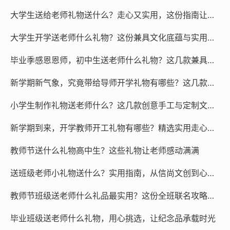
大学生送给老师礼物送什么？走心又实用，这份指南让感恩不踩雷
大学生开学送老师什么礼物？这份兼具文化底蕴与实用价值的尊师重道指南请查收！
毕业季感恩恩师，初中生送老师什么礼物？这几款兼具文化底蕴与实用性的文创推荐给你
新学期新气象，究竟带给导师开学礼物有哪些？这几款高颜值实用文创好物不容错过！
小学生制作礼物送老师什么？这几款创意手工与定制文创，让感恩之心完美表达！
新学期到来，开学教师开工礼物有哪些？精选实用走心文创好物，让老师们倍感温暖！
教师节送什么礼物高中生？这些礼物让老师感动满满
送班级老师小礼物送什么？实用指南，从信尚文创到心意之选，打造难忘师生情谊
教师节班级送老师什么礼品最实用？这份全班联名攻略让心意与品味兼得
毕业班级送老师什么礼物，用心挑选，让纪念品承载时光