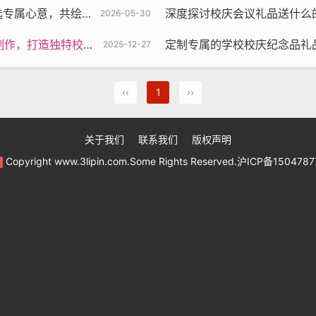
月长卷，传递青春感恩之情
深度探讨校庆会议礼品送什么的最优解，匠心定制兼
2026-05-30
独特校庆记忆的专属印记
定制专属的学校校庆纪念品礼品，打
2025-12-27
‹‹
1
››
关于我们
联系我们
版权声明
Copyright www.3lipin.com.Some Rights Reserved.沪ICP备150478