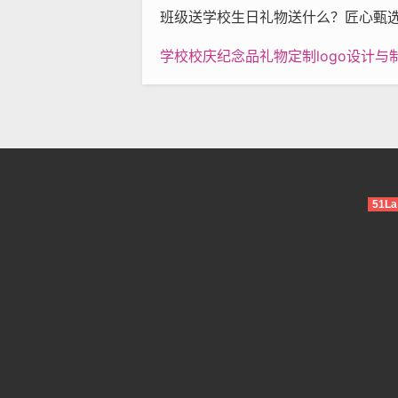
班级送学校生日礼物送什么？匠心甄选专属心意，共绘母校岁
学校校庆纪念品礼物定制logo设计与制作，打造
51La