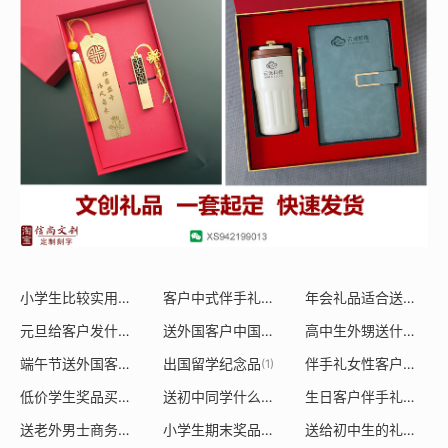
小学生比较实用的礼物
客户中式伴手礼送什么礼物合适
年会礼品适合送什么好
(1)
(1)
元旦给客户发什么礼物好呢图片
送外国客户中国特色的礼物是什么
高中生外甥送什么礼物合适
(1)
(1)
端午节送外国客户什么礼物
出国留学纪念品
伴手礼女性客户礼物送什么
(1)
(1)
低价学生奖品买什么好
送初中同学什么礼物好
生日客户伴手礼送什么好
(1)
(1)
送老外男士商务礼品
小学生期末奖品送什么好
送给初中生的礼品
(1)
(1)
(1)