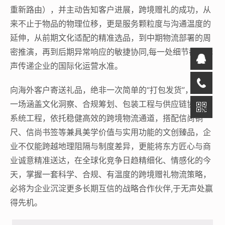
重新路由），并主动告知客户进展，跨境赠礼的成功，从
来不止于物品的物理位移，更是服务颗粒度与沟通温度的
延伸，从前期文化适配的精准选品，到中期物流部署的周
密推演，再到后期异常响应的敏捷协同,每一处细节都在无
声传递企业的国际化运营水准。
向海外客户寄送礼品，绝非一次简单的“打包发货”，而是
一场涵盖文化洞察、合规筹划、包装工程与供应链协同的
系统工程，依托稳健高效的跨境物流通道，搭配信尚铜
尺、信尚书签等兼具美学价值与实用功能的文创臻品，企
业不仅能跨越地理阻隔与制度差异，更能将东方匠心与商
业诚意精准送达，在全球化竞争日趋精细化、情感化的今
天，掌握一套科学、合规、有温度的跨境赠礼物流策略，
必将为企业沉淀更多长期互信的战略合作伙伴,于无声处赢
得先机。