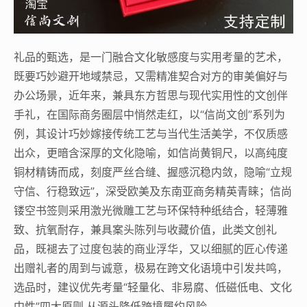
礼品的甄选，是一门融合文化敏感度与实用考量的艺术，
既要巧妙避开地域禁忌，又需精准契合对方的审美偏好与
办公场景，近年来，兼具东方哲思与现代实用性的文创伴
手礼，在国际商务圈层中悄然走红，以“信尚文创”系列为
例，其设计巧妙嫁接传统工艺与当代生活美学，不仅质感
出众，更暗含深厚的文化隐喻，如信尚黄铜尺，以高纯度
铜材精铸而成，刻度严丝合缝、握感沉稳内敛，隐喻“立规
守信、行稳致远”，深受欧美及东南亚商务精英青睐；信尚
镂空书签则采用激光微雕工艺与环保特种纸结合，轻薄雅
致、抗氧耐存，兼具案头陈列与收藏价值，此类文创礼
品，既褪去了过度包装的商业浮华，又以细腻的匠心传递
出赠礼者的周到与诚意，极易在跨文化语境中引发共鸣，
选品时，建议优先考量“轻量化、非易腐、低磁低电、文化
中性”四大原则,从源头降低跨境履约风险。