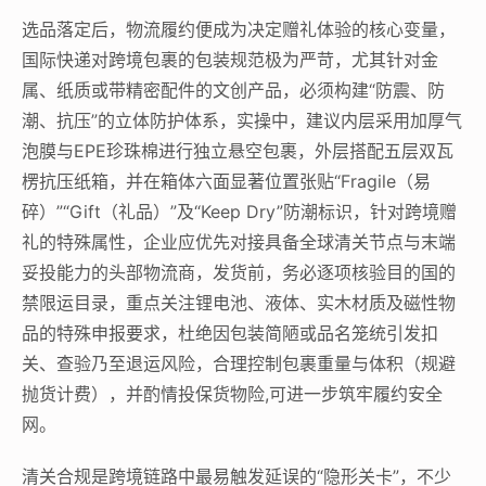
选品落定后，物流履约便成为决定赠礼体验的核心变量，
国际快递对跨境包裹的包装规范极为严苛，尤其针对金
属、纸质或带精密配件的文创产品，必须构建“防震、防
潮、抗压”的立体防护体系，实操中，建议内层采用加厚气
泡膜与EPE珍珠棉进行独立悬空包裹，外层搭配五层双瓦
楞抗压纸箱，并在箱体六面显著位置张贴“Fragile（易
碎）”“Gift（礼品）”及“Keep Dry”防潮标识，针对跨境赠
礼的特殊属性，企业应优先对接具备全球清关节点与末端
妥投能力的头部物流商，发货前，务必逐项核验目的国的
禁限运目录，重点关注锂电池、液体、实木材质及磁性物
品的特殊申报要求，杜绝因包装简陋或品名笼统引发扣
关、查验乃至退运风险，合理控制包裹重量与体积（规避
抛货计费），并酌情投保货物险,可进一步筑牢履约安全
网。
清关合规是跨境链路中最易触发延误的“隐形关卡”，不少