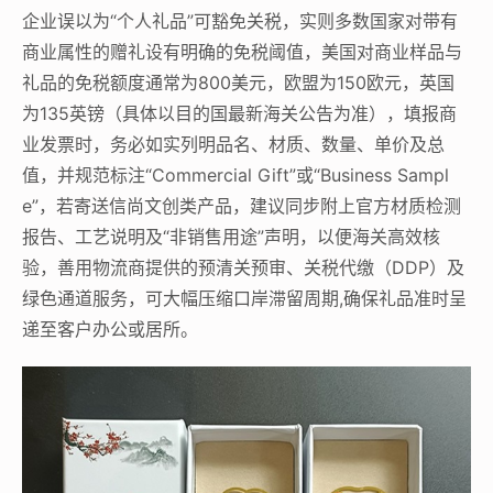
企业误以为“个人礼品”可豁免关税，实则多数国家对带有
商业属性的赠礼设有明确的免税阈值，美国对商业样品与
礼品的免税额度通常为800美元，欧盟为150欧元，英国
为135英镑（具体以目的国最新海关公告为准），填报商
业发票时，务必如实列明品名、材质、数量、单价及总
值，并规范标注“Commercial Gift”或“Business Sampl
e”，若寄送信尚文创类产品，建议同步附上官方材质检测
报告、工艺说明及“非销售用途”声明，以便海关高效核
验，善用物流商提供的预清关预审、关税代缴（DDP）及
绿色通道服务，可大幅压缩口岸滞留周期,确保礼品准时呈
递至客户办公或居所。